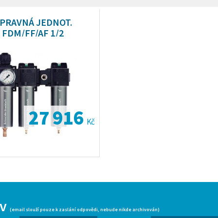
PRAVNÁ JEDNOT.
FDM/FF/AF 1/2
27 916
Kč
iv
(email slouží pouze k zaslání odpovědi, nebude nikde archivován)