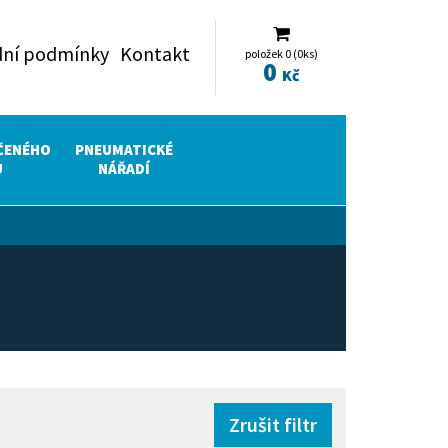
ní podmínky
Kontakt
položek 0 (0ks)
0
Kč
ČENÉHO
PNEUMATICKÉ
U
NÁŘADÍ
Zrušit filtr