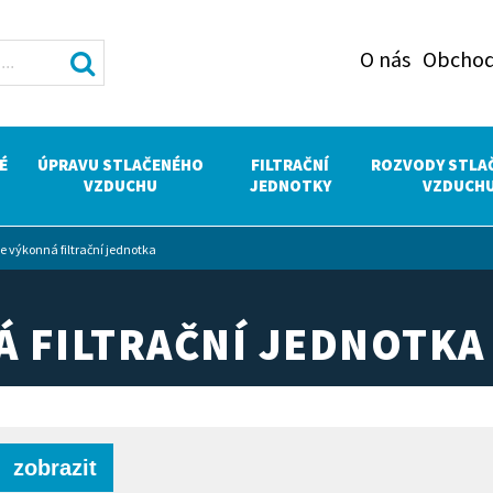
O nás
Obchod
É
ÚPRAVU STLAČENÉHO
FILTRAČNÍ
ROZVODY STLA
VZDUCHU
JEDNOTKY
VZDUCH
e výkonná filtrační jednotka
 FILTRAČNÍ JEDNOTKA