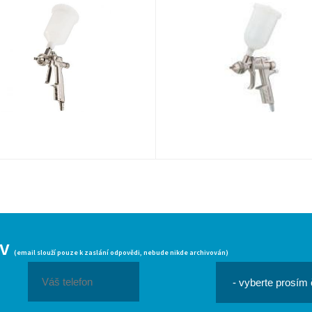
iv
(email slouží pouze k zaslání odpovědi, nebude nikde archivován)