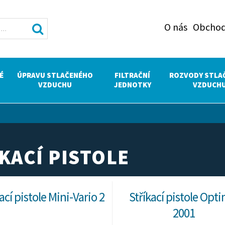
O nás
Obchod
É
ÚPRAVU STLAČENÉHO
FILTRAČNÍ
ROZVODY STLA
VZDUCHU
JEDNOTKY
VZDUCH
KACÍ PISTOLE
ací pistole Mini-Vario 2
Stříkací pistole Opti
2001