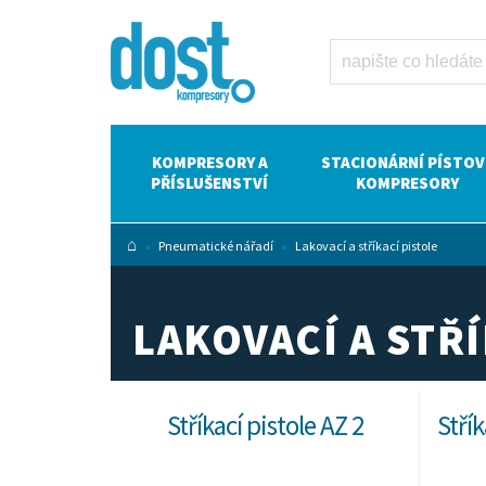
Lakovací a
stříkací
pistole Dost -
kompresory
Atlas Copco
KOMPRESORY A
STACIONÁRNÍ PÍSTOV
PŘÍSLUŠENSTVÍ
KOMPRESORY
⌂
»
Pneumatické nářadí
»
Lakovací a stříkací pistole
LAKOVACÍ A STŘÍ
Stříkací pistole AZ 2
Střík