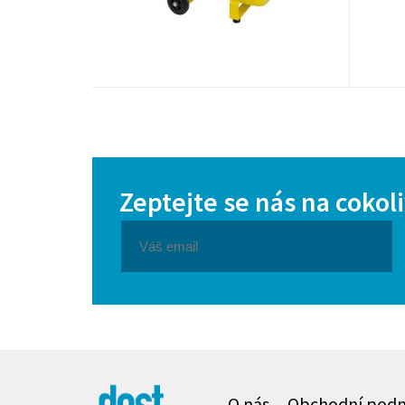
Zeptejte se nás na cokol
O nás
Obchodní pod