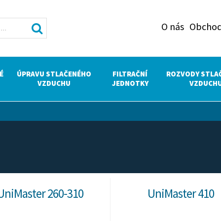
O nás
Obchod
É
ÚPRAVU STLAČENÉHO
FILTRAČNÍ
ROZVODY STLA
VZDUCHU
JEDNOTKY
VZDUCH
UniMaster 260-310
UniMaster 410