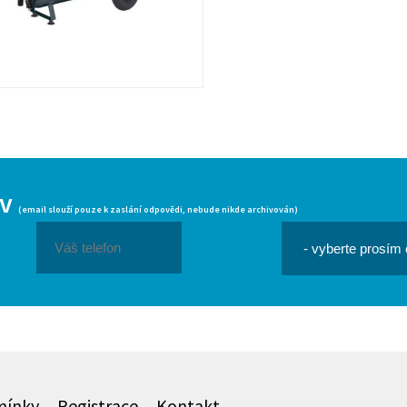
iv
(email slouží pouze k zaslání odpovědi, nebude nikde archivován)
mínky
Registrace
Kontakt