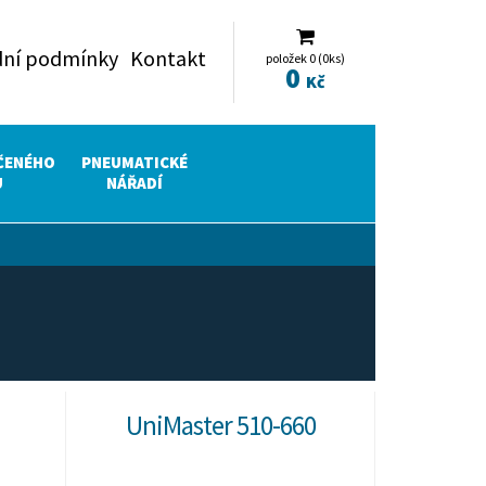
ní podmínky
Kontakt
položek 0 (0ks)
0
Kč
ČENÉHO
PNEUMATICKÉ
U
NÁŘADÍ
UniMaster 510-660