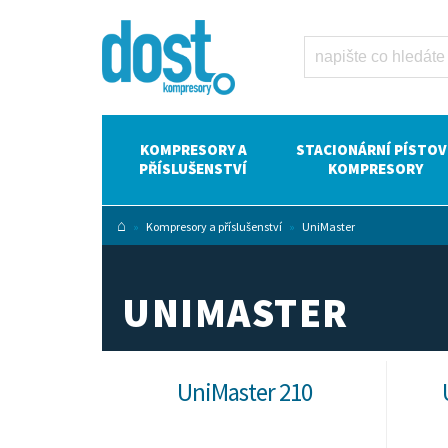
UniMaster
Dost -
kompresory
Atlas Copco
KOMPRESORY A
STACIONÁRNÍ PÍSTOV
PŘÍSLUŠENSTVÍ
KOMPRESORY
⌂
»
Kompresory a příslušenství
»
UniMaster
UNIMASTER
UniMaster 210