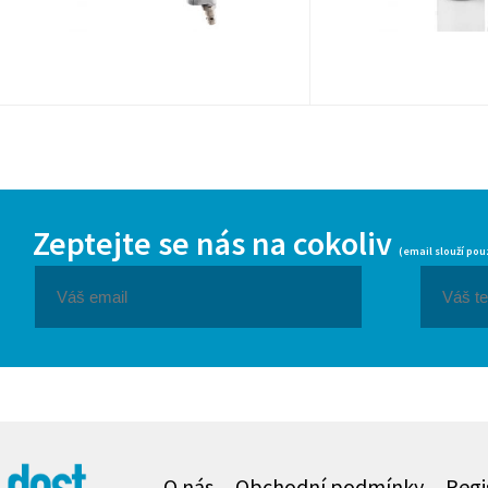
Zeptejte se nás na cokoliv
(email slouží pou
O nás
Obchodní podmínky
Regi