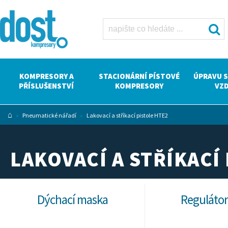
Lakovací a
stříkací
pistole HTE2
Dost -
kompresory
Atlas Copco
KOMPRESORY A
STACIONÁRNÍ PÍSTOVÉ
ÚPRAVU 
PŘÍSLUŠENSTVÍ
KOMPRESORY
VZ
⌂
»
Pneumatické nářadí
»
Lakovací a stříkací pistole HTE2
LAKOVACÍ A STŘÍKACÍ
Dýchací maska
Regulátor