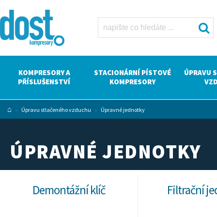
Úpravné
jednotky Dost
- kompresory
Atlas Copco
KOMPRESORY A
STACIONÁRNÍ PÍSTOVÉ
ÚPRAVU 
PŘÍSLUŠENSTVÍ
KOMPRESORY
VZ
⌂
»
Úpravu stlačeného vzduchu
»
Úpravné jednotky
ÚPRAVNÉ JEDNOTKY
Demontážní klíč
Filtrační j