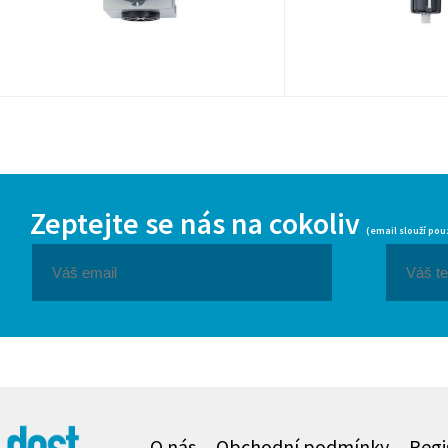
Zeptejte se nás na cokoliv
(email slouží pou
O nás
Obchodní podmínky
Regi