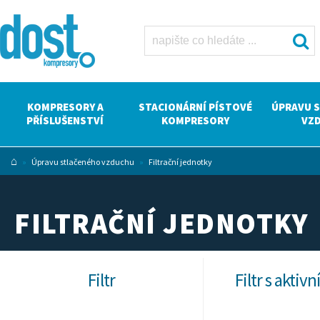
Filtrační
jednotky Dost
- kompresory
Atlas Copco
KOMPRESORY A
STACIONÁRNÍ PÍSTOVÉ
ÚPRAVU 
PŘÍSLUŠENSTVÍ
KOMPRESORY
VZ
⌂
»
Úpravu stlačeného vzduchu
»
Filtrační jednotky
FILTRAČNÍ JEDNOTKY
Filtr
Filtr s aktiv