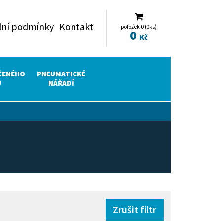
ní podmínky
Kontakt
položek 0 (0ks)
0
Kč
ČENÉHO
PNEUMATICKÉ
U
NÁŘADÍ
Zrušit filtr