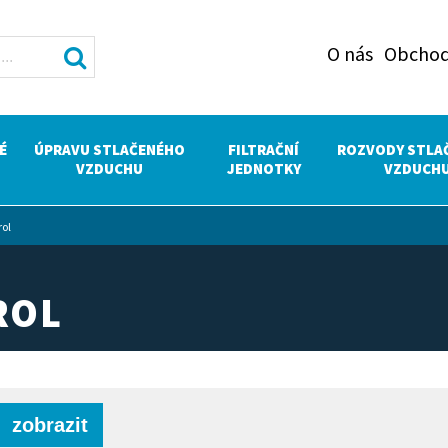
O nás
Obchod
É
ÚPRAVU STLAČENÉHO
FILTRAČNÍ
ROZVODY STLA
VZDUCHU
JEDNOTKY
VZDUCH
rol
ROL