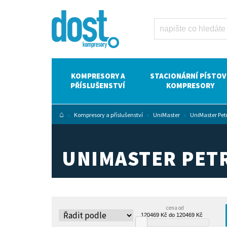
UniMaster
Petrol Dost -
kompresory
Atlas Copco
KOMPRESORY A
STACIONÁRNÍ PÍSTOV
PŘÍSLUŠENSTVÍ
KOMPRESORY
⌂
»
Kompresory a příslušenství
»
UniMaster
»
UniMaster Pet
UNIMASTER PET
cena od