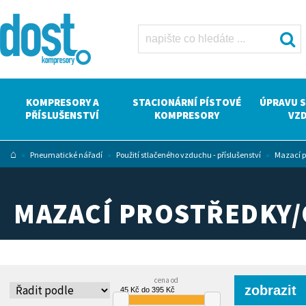
Mazací
prostředky/Oleje
Dost -
kompresory
Atlas Copco
KOMPRESORY A
STACIONÁRNÍ PÍSTOVÉ
ÚPRAVU 
PŘÍSLUŠENSTVÍ
KOMPRESORY
VZ
⌂
»
Pneumatické nářadí
»
Použití stlačeného vzduchu - příslušenství
»
Mazací p
MAZACÍ PROSTŘEDKY/
cena od