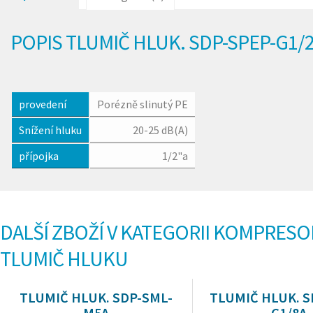
POPIS TLUMIČ HLUK. SDP-SPEP-G1/
provedení
Porézně slinutý PE
Snížení hluku
20-25 dB(A)
přípojka
1/2"a
DALŠÍ ZBOŽÍ V KATEGORII KOMPRESO
TLUMIČ HLUKU
TLUMIČ HLUK. SDP-SML-
TLUMIČ HLUK. S
M5A
G1/8A