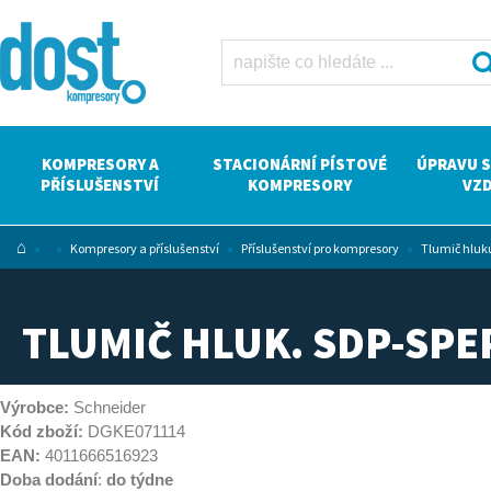
Tlumič hluk.
SDP-SPEP-
G1/2a Dost -
kompresory
Atlas Copco
KOMPRESORY A
STACIONÁRNÍ PÍSTOVÉ
ÚPRAVU 
PŘÍSLUŠENSTVÍ
KOMPRESORY
VZ
⌂
»
»
Kompresory a příslušenství
»
Příslušenství pro kompresory
»
Tlumič hluk
TLUMIČ HLUK. SDP-SPE
Výrobce:
Schneider
Kód zboží:
DGKE071114
EAN:
4011666516923
Doba dodání
:
do týdne