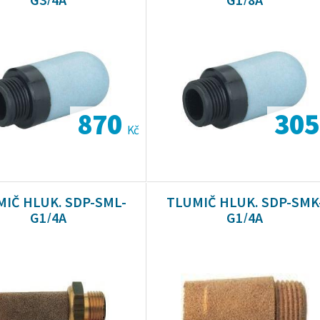
870
30
Kč
IČ HLUK. SDP-SML-
TLUMIČ HLUK. SDP-SMK
G1/4A
G1/4A