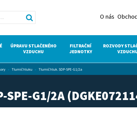
O nás
Obchod
É
ÚPRAVU STLAČENÉHO
FILTRAČNÍ
ROZVODY STLA
VZDUCHU
JEDNOTKY
VZDUCH
sory
»
Tlumič hluku
»
Tlumič hluk. SDP-SPE-G1/2a
P-SPE-G1/2A (DGKE07211