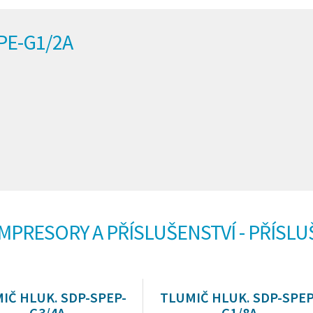
PE-G1/2A
OMPRESORY A PŘÍSLUŠENSTVÍ - PŘÍSL
IČ HLUK. SDP-SPEP-
TLUMIČ HLUK. SDP-SPEP
G3/4A
G1/8A