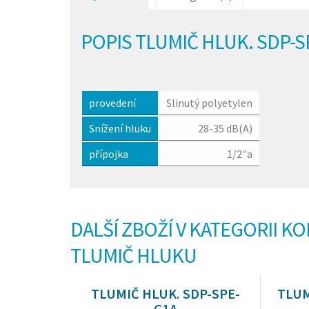
POPIS TLUMIČ HLUK. SDP-S
provedení
Slinutý polyetylen
Snížení hluku
28-35 dB(A)
přípojka
1/2"a
DALŠÍ ZBOŽÍ V KATEGORII K
TLUMIČ HLUKU
TLUMIČ HLUK. SDP-SPE-
TLUM
G1A