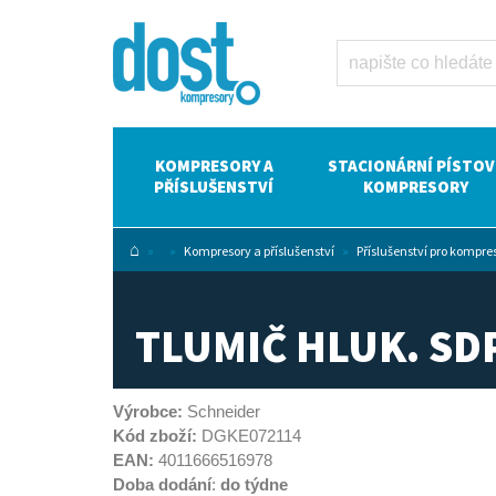
Tlumič hluk.
SDP-SPE-G1/2a
Dost -
kompresory
Atlas Copco
KOMPRESORY A
STACIONÁRNÍ PÍSTOV
PŘÍSLUŠENSTVÍ
KOMPRESORY
⌂
»
»
Kompresory a příslušenství
»
Příslušenství pro kompre
TLUMIČ HLUK. SD
Výrobce:
Schneider
Kód zboží:
DGKE072114
EAN:
4011666516978
Doba dodání
:
do týdne