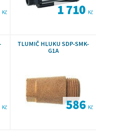
0
1 710
Kč
Kč
-
TLUMIČ HLUKU SDP-SMK-
G1A
3
586
Kč
Kč