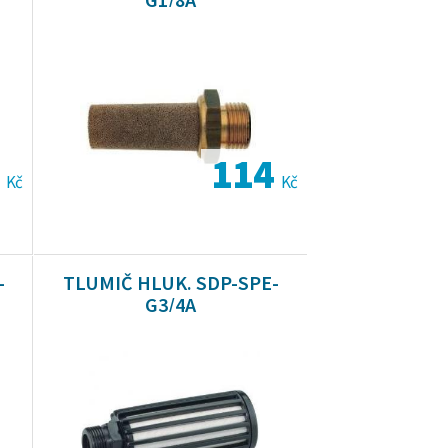
5
114
Kč
Kč
-
TLUMIČ HLUK. SDP-SPE-
G3/4A