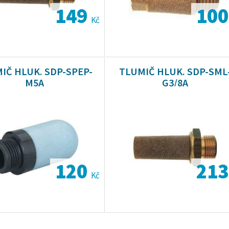
149
10
Kč
IČ HLUK. SDP-SPEP-
TLUMIČ HLUK. SDP-SML
M5A
G3/8A
120
21
Kč