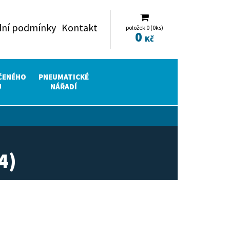
ní podmínky
Kontakt
položek 0 (0ks)
0
Kč
ČENÉHO
PNEUMATICKÉ
U
NÁŘADÍ
4)