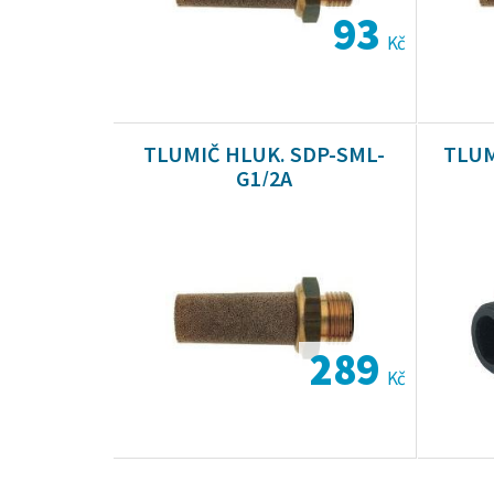
93
Kč
TLUMIČ HLUK. SDP-SML-
TLUM
G1/2A
289
Kč