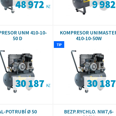
48 972
9 98
Kč
RESOR UNM 410-10-
KOMPRESOR UNIMASTE
50 D
410-10-50W
TIP
30 187
30 18
Kč
AL-POTRUBÍ Ø 50
BEZP.RYCHLO. NW7,6-