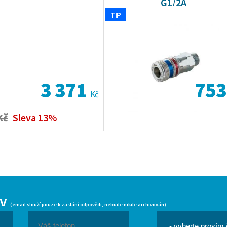
G1/2A
TIP
3 371
75
Kč
Kč
Sleva 13%
iv
(email slouží pouze k zaslání odpovědi, nebude nikde archivován)