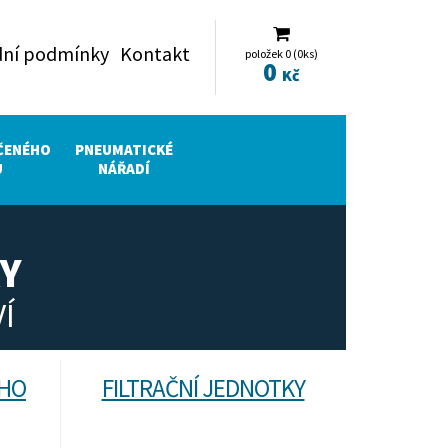
ní podmínky
Kontakt
položek 0 (0ks)
0
Kč
ČENÉHO
PNEUMATICKÉ
U
NÁŘADÍ
Y
Í
ÉHO
FILTRAČNÍ JEDNOTKY