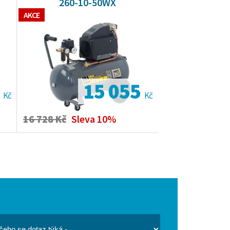
260-10-50WX
AKCE
3
15 055
Kč
Kč
16 728 Kč
Sleva 10%