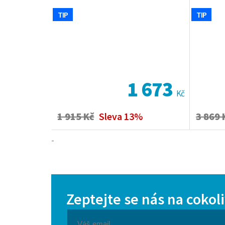
TIP
TIP
1 673
Kč
1 915 Kč
Sleva 13%
3 869 
-
Zeptejte se nás na cokol