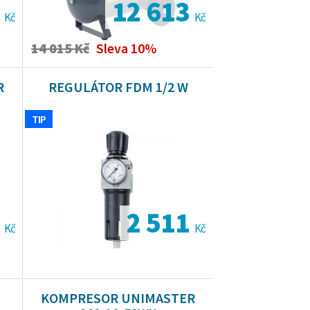
2
12 613
Kč
Kč
14 015 Kč
Sleva 10%
R
REGULÁTOR FDM 1/2 W
TIP
7
2 511
Kč
Kč
KOMPRESOR UNIMASTER