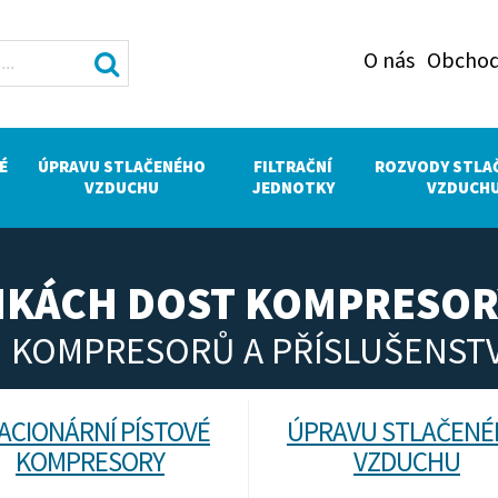
O nás
Obchod
É
ÚPRAVU STLAČENÉHO
FILTRAČNÍ
ROZVODY STLA
VZDUCHU
JEDNOTKY
VZDUCH
ÁNKÁCH DOST KOMPRESOR
 KOMPRESORŮ A PŘÍSLUŠENSTV
ACIONÁRNÍ PÍSTOVÉ
ÚPRAVU STLAČEN
KOMPRESORY
VZDUCHU