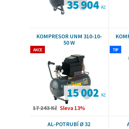
35 904
Kč
KOMPRESOR UNM 310-10-
KOMP
50 W
AKCE
TIP
15 002
Kč
17 243 Kč
Sleva 13%
AL-POTRUBÍ Ø 32