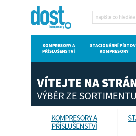
Dost -
kompresory
Atlas Copco
KOMPRESORY A
STACIONÁRNÍ PÍSTOV
PŘÍSLUŠENSTVÍ
KOMPRESORY
VÍTEJTE NA STR
VÝBĚR ZE SORTIMENTU
KOMPRESORY A
ST
PŘÍSLUŠENSTVÍ