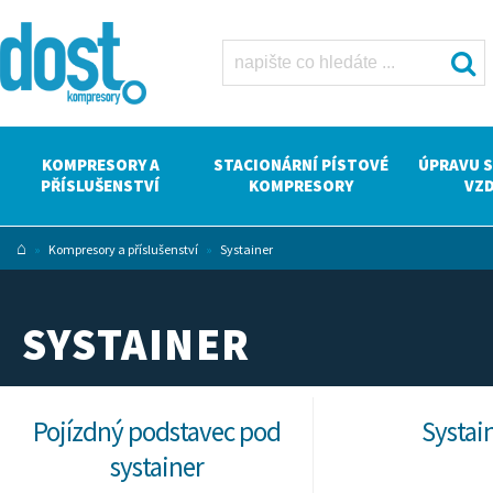
Systainer Dost
- kompresory
Atlas Copco
KOMPRESORY A
STACIONÁRNÍ PÍSTOVÉ
ÚPRAVU 
PŘÍSLUŠENSTVÍ
KOMPRESORY
VZ
⌂
»
Kompresory a příslušenství
»
Systainer
SYSTAINER
Pojízdný podstavec pod
Systai
systainer