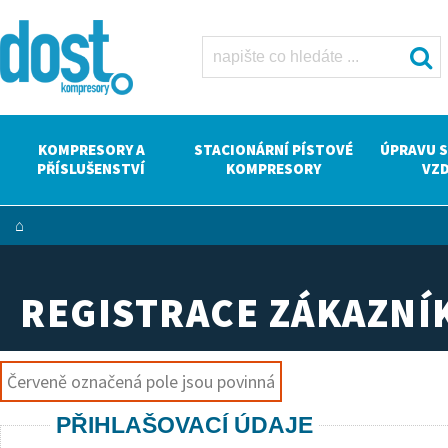
Dost -
kompresory
Atlas Copco
KOMPRESORY A
STACIONÁRNÍ PÍSTOVÉ
ÚPRAVU 
PŘÍSLUŠENSTVÍ
KOMPRESORY
VZ
⌂
REGISTRACE ZÁKAZNÍ
Červeně označená pole jsou povinná
PŘIHLAŠOVACÍ ÚDAJE