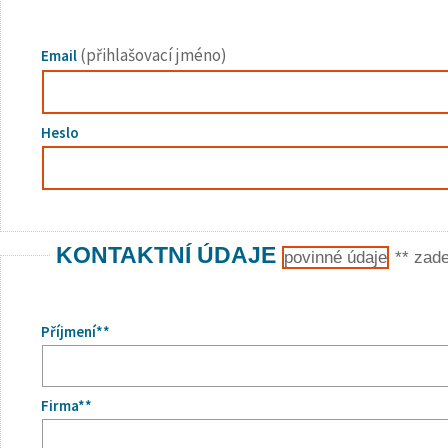
(přihlašovací jméno)
Email
Heslo
KONTAKTNÍ ÚDAJE
povinné údaje
** zad
Příjmení**
Firma**