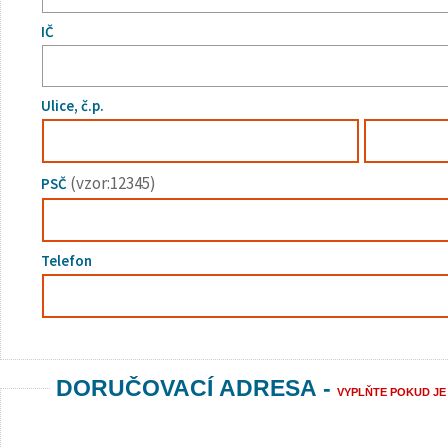
IČ
Ulice, č.p.
(vzor:12345)
PSČ
Telefon
DORUČOVACÍ ADRESA -
VYPLŇTE POKUD JE