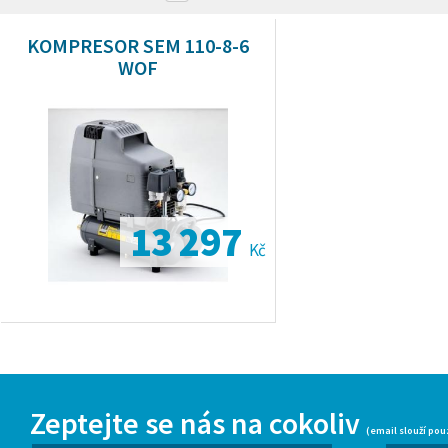
KOMPRESOR SEM 110-8-6
WOF
13 297
Kč
Zeptejte se nás na cokoliv
(email slouží pou