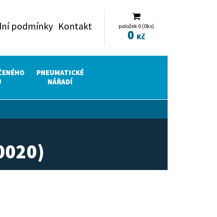
ní podmínky
Kontakt
položek 0 (0ks)
0
Kč
ČENÉHO
PNEUMATICKÉ
U
NÁŘADÍ
0020)