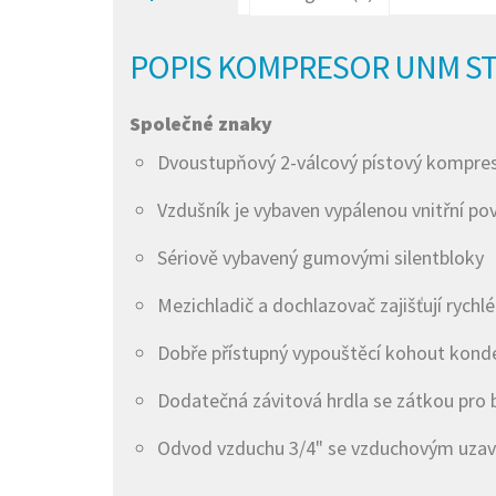
POPIS KOMPRESOR UNM STS
Společné znaky
Dvoustupňový 2-válcový pístový kompr
Vzdušník je vybaven vypálenou vnitřní po
Sériově vybavený gumovými silentbloky
Mezichladič a dochlazovač zajišťují rychl
Dobře přístupný vypouštěcí kohout kond
Dodatečná závitová hrdla se zátkou pro 
Odvod vzduchu 3/4" se vzduchovým uza