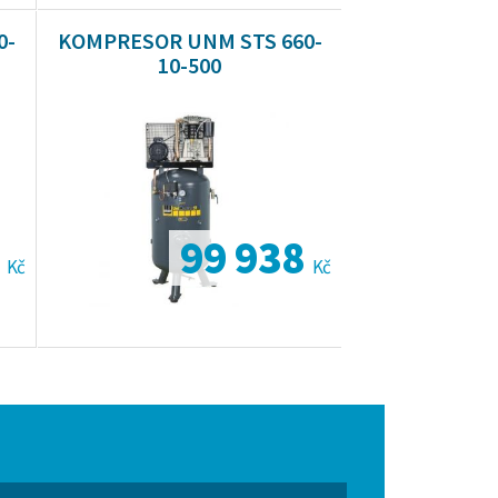
0-
KOMPRESOR UNM STS 660-
10-500
8
99 938
Kč
Kč