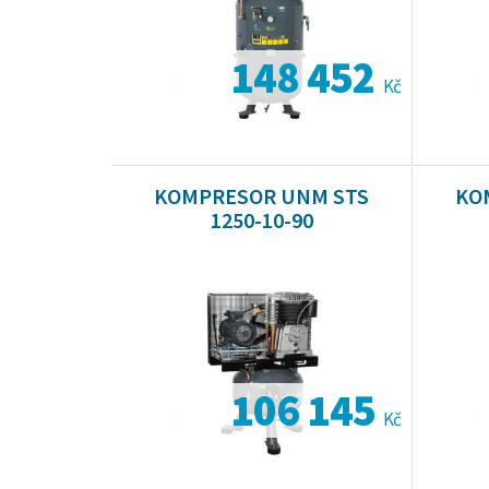
148 452
Kč
KOMPRESOR UNM STS
KO
1250-10-90
106 145
Kč