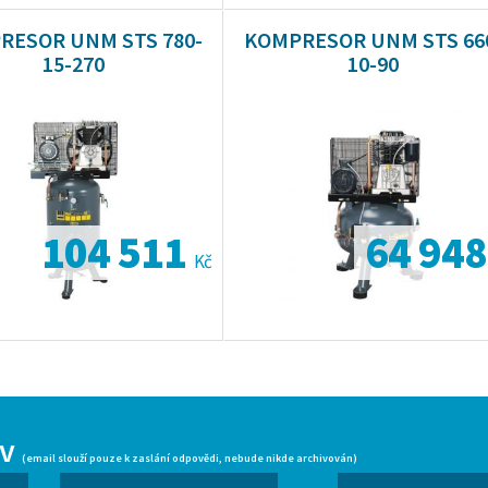
RESOR UNM STS 780-
KOMPRESOR UNM STS 66
15-270
10-90
104 511
64 94
Kč
iv
(email slouží pouze k zaslání odpovědi, nebude nikde archivován)