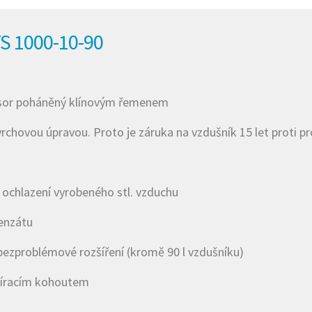
 1000-10-90
esor poháněný klínovým řemenem
vrchovou úpravou. Proto je záruka na vzdušník 15 let proti p
é ochlazení vyrobeného stl. vzduchu
enzátu
bezproblémové rozšíření (kromě 90 l vzdušníku)
víracím kohoutem