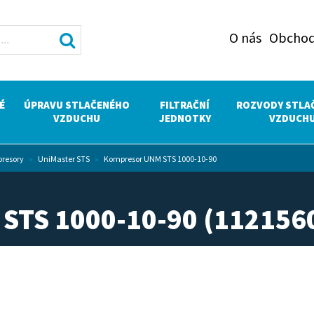
O nás
Obchod
É
ÚPRAVU STLAČENÉHO
FILTRAČNÍ
ROZVODY STLA
VZDUCHU
JEDNOTKY
VZDUCH
presory
»
UniMaster STS
»
Kompresor UNM STS 1000-10-90
TS 1000-10-90 (112156