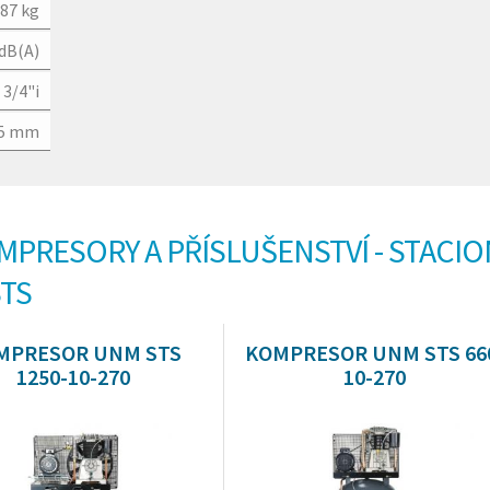
87 kg
 dB(A)
3/4"i
45 mm
OMPRESORY A PŘÍSLUŠENSTVÍ - STACI
STS
MPRESOR UNM STS
KOMPRESOR UNM STS 66
1250-10-270
10-270