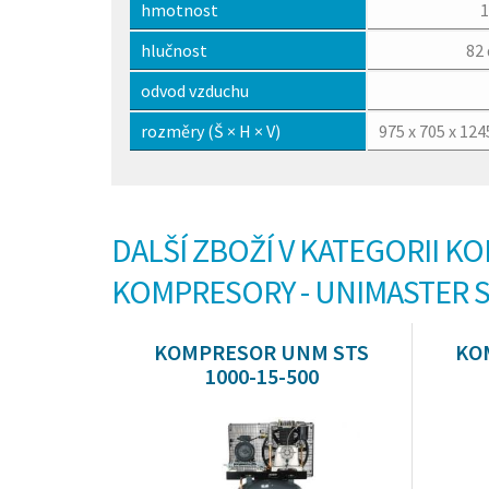
hmotnost
1
hlučnost
82
odvod vzduchu
rozměry (Š × H × V)
975 x 705 x 12
DALŠÍ ZBOŽÍ V KATEGORII K
KOMPRESORY - UNIMASTER 
KOMPRESOR UNM STS
KO
1000-15-500