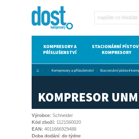
Kompresor
UNM STS 1000-
10-90 Dost -
kompresory
Atlas Copco
KOMPRESORY A
STACIONÁRNÍ PÍSTOV
PŘÍSLUŠENSTVÍ
KOMPRESORY
⌂
»
»
Kompresory a příslušenství
»
Stacionární pístové kom
KOMPRESOR UNM S
Výrobce:
Schneider
Kód zboží:
1121560020
EAN:
4011666929488
Doba dodání
:
do týdne