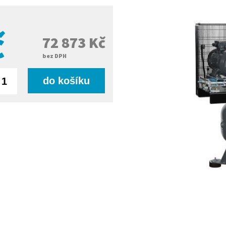
č
72 873 Kč
bez DPH