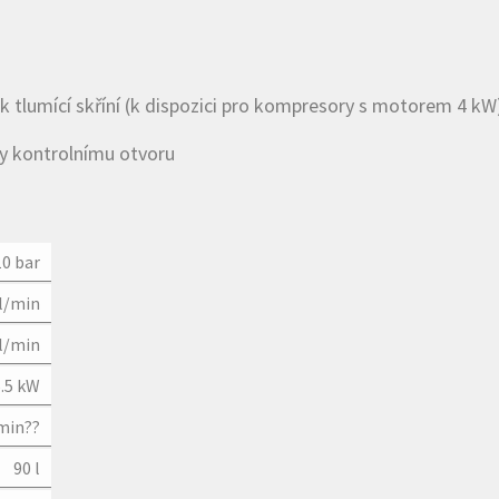
tlumící skříní (k dispozici pro kompresory s motorem 4 kW
ky kontrolnímu otvoru
10 bar
l/min
l/min
5.5 kW
min??
90 l