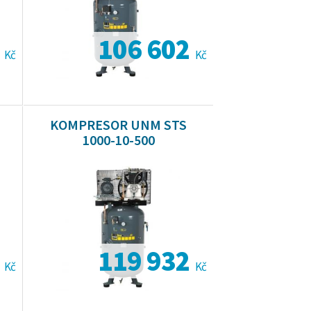
4
106 602
Kč
Kč
KOMPRESOR UNM STS
1000-10-500
5
119 932
Kč
Kč