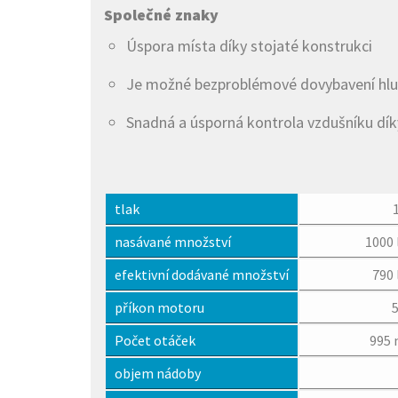
Společné znaky
Úspora místa díky stojaté konstrukci
Je možné bezproblémové dovybavení hluk 
Snadná a úsporná kontrola vzdušníku dí
tlak
nasávané množství
1000 
efektivní dodávané množství
790 
příkon motoru
Počet otáček
995 
objem nádoby