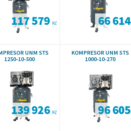
117 579
66 61
Kč
MPRESOR UNM STS
KOMPRESOR UNM STS
1250-10-500
1000-10-270
139 926
96 60
Kč