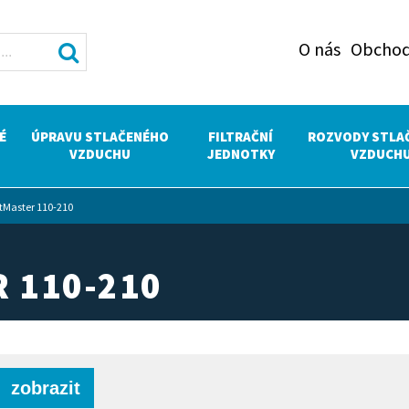
O nás
Obchod
É
ÚPRAVU STLAČENÉHO
FILTRAČNÍ
ROZVODY STLA
VZDUCHU
JEDNOTKY
VZDUCH
Master 110-210
 110-210