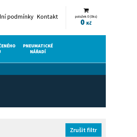
ní podmínky
Kontakt
položek 0 (0ks)
0
Kč
ČENÉHO
PNEUMATICKÉ
U
NÁŘADÍ
Zrušit filtr