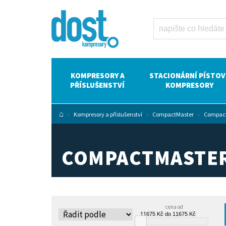
CompactMaster
110-210 Dost -
kompresory
Atlas Copco
KOMPRESORY A
STACIONÁRNÍ PÍSTOV
PŘÍSLUŠENSTVÍ
KOMPRESORY
⌂
»
Kompresory a příslušenství
»
CompactMaster
»
Compact
COMPACTMASTER
cena od